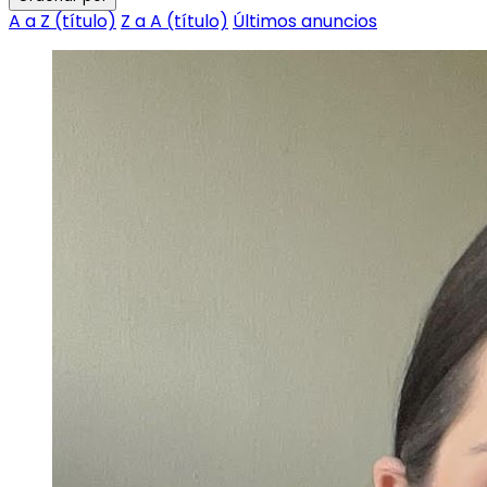
A a Z (título)
Z a A (título)
Últimos anuncios