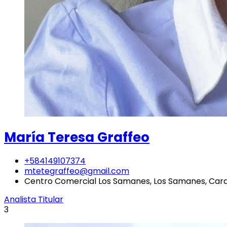
María Teresa Graffeo
+584149107374
mtetegraffeo@gmail.com
Centro Comercial Los Samanes, Los Samanes, Car
Analista Titular
3