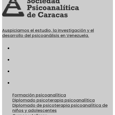
de
entradas
entradas
Auspiciamos el estudio, la investigación y el
desarrollo del psicoanálisis en Venezuela.
Formación psicoanalítica
Diplomado psicoterapia psicoanalítica
Diplomado de psicoterapia psicoanalítica de
niños y adolescentes