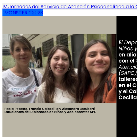
Navegación
IV Jornadas del Servicio de Atención Psicoanalítica a l
“MONSTER “ 2023
de
entradas