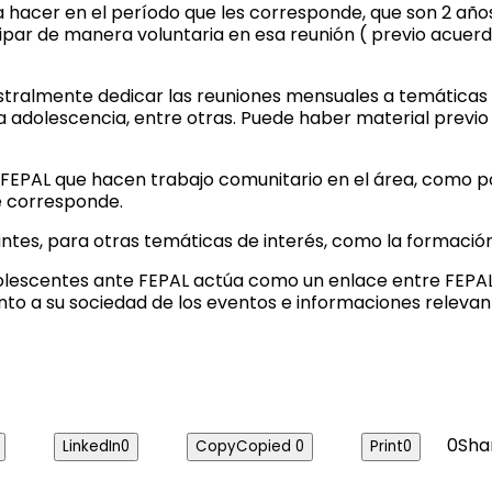
va hacer en el período que les corresponde, que son 2 añ
par de manera voluntaria en esa reunión ( previo acuerdo
mestralmente dedicar las reuniones mensuales a temática
a adolescencia, entre otras. Puede haber material previo pa
EPAL que hacen trabajo comunitario en el área, como por 
e corresponde.
ntes, para otras temáticas de interés, como la formació
olescentes ante FEPAL actúa como un enlace entre FEPAL y 
to a su sociedad de los eventos e informaciones relevant
0
Sha
LinkedIn
0
Copy
Copied
0
Print
0