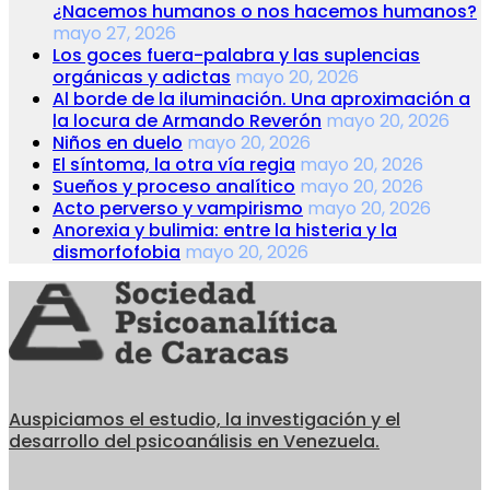
¿Nacemos humanos o nos hacemos humanos?
mayo 27, 2026
Los goces fuera-palabra y las suplencias
orgánicas y adictas
mayo 20, 2026
Al borde de la iluminación. Una aproximación a
la locura de Armando Reverón
mayo 20, 2026
Niños en duelo
mayo 20, 2026
El síntoma, la otra vía regia
mayo 20, 2026
Sueños y proceso analítico
mayo 20, 2026
Acto perverso y vampirismo
mayo 20, 2026
Anorexia y bulimia: entre la histeria y la
dismorfofobia
mayo 20, 2026
Auspiciamos el estudio, la investigación y el
desarrollo del psicoanálisis en Venezuela.