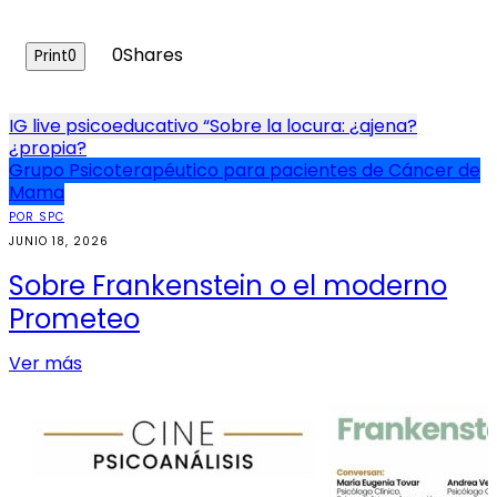
0
Shares
Print
0
Navegación
IG live psicoeducativo “Sobre la locura: ¿ajena?
¿propia?
de
Grupo Psicoterapéutico para pacientes de Cáncer de
entradas
Mama
POR SPC
JUNIO 18, 2026
Sobre Frankenstein o el moderno
Prometeo
Ver más