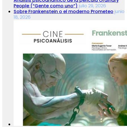
Análisis psicoanalítico de la película Ordinary
People (“Gente como uno”)
julio 29, 2026
Sobre Frankenstein o el moderno Prometeo
junio
18, 2026