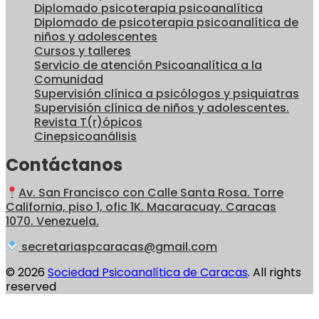
Diplomado psicoterapia psicoanalítica
Diplomado de psicoterapia psicoanalítica de
niños y adolescentes
Cursos y talleres
Servicio de atención Psicoanalítica a la
Comunidad
Supervisión clínica a psicólogos y psiquiatras
Supervisión clínica de niños y adolescentes.
Revista T(r)ópicos
Cinepsicoanálisis
Contáctanos
Av. San Francisco con Calle Santa Rosa. Torre
California, piso 1, ofic 1K. Macaracuay. Caracas
1070. Venezuela.
secretariaspcaracas@gmail.com
© 2026
Sociedad Psicoanalítica de Caracas
. All rights
reserved