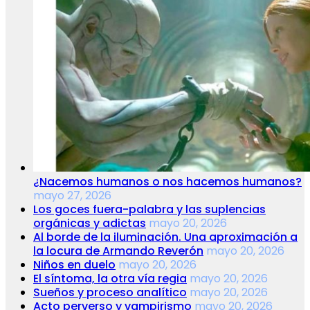
¿Nacemos humanos o nos hacemos humanos?
mayo 27, 2026
Los goces fuera-palabra y las suplencias
orgánicas y adictas
mayo 20, 2026
Al borde de la iluminación. Una aproximación a
la locura de Armando Reverón
mayo 20, 2026
Niños en duelo
mayo 20, 2026
El síntoma, la otra vía regia
mayo 20, 2026
Sueños y proceso analítico
mayo 20, 2026
Acto perverso y vampirismo
mayo 20, 2026