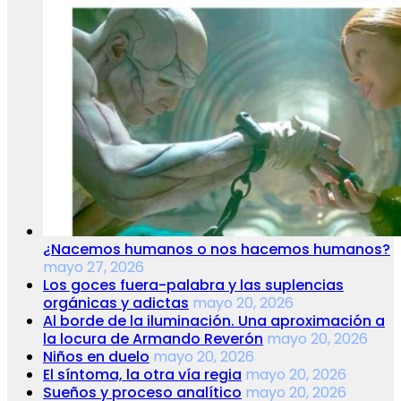
¿Nacemos humanos o nos hacemos humanos?
mayo 27, 2026
Los goces fuera-palabra y las suplencias
orgánicas y adictas
mayo 20, 2026
Al borde de la iluminación. Una aproximación a
la locura de Armando Reverón
mayo 20, 2026
Niños en duelo
mayo 20, 2026
El síntoma, la otra vía regia
mayo 20, 2026
Sueños y proceso analítico
mayo 20, 2026