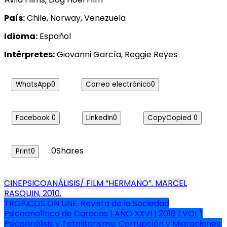
País:
Chile, Norway, Venezuela
Idioma:
Español
Intérpretes:
Giovanni García, Reggie Reyes
WhatsApp
0
Correo electrónico
0
Facebook
0
LinkedIn
0
Copy
Copied
0
0
Shares
Print
0
Navegación
CINEPSICOANÁLISIS/ FILM “HERMANO”. MARCEL
RASQUIN, 2010.
de
TRÓPICOS ON LINE. Revista de la Sociedad
entradas
Psicoanalítica de Caracas | AÑO XXVI | 2018 | VOL 1
Psicoanálisis y Totalitarismo. Corrupción y Migraciones.