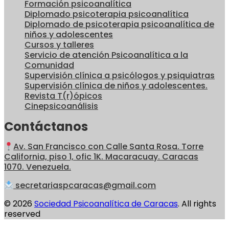
Formación psicoanalítica
Diplomado psicoterapia psicoanalítica
Diplomado de psicoterapia psicoanalítica de
niños y adolescentes
Cursos y talleres
Servicio de atención Psicoanalítica a la
Comunidad
Supervisión clínica a psicólogos y psiquiatras
Supervisión clínica de niños y adolescentes.
Revista T(r)ópicos
Cinepsicoanálisis
Contáctanos
Av. San Francisco con Calle Santa Rosa. Torre
California, piso 1, ofic 1K. Macaracuay. Caracas
1070. Venezuela.
secretariaspcaracas@gmail.com
© 2026
Sociedad Psicoanalítica de Caracas
. All rights
reserved