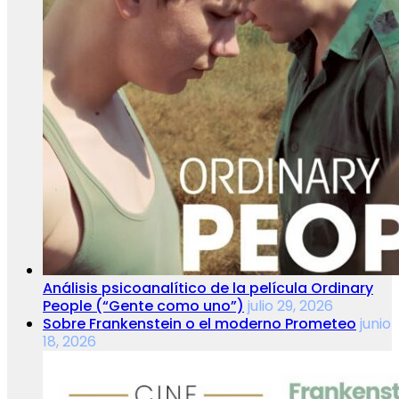
Análisis psicoanalítico de la película Ordinary
People (“Gente como uno”)
julio 29, 2026
Sobre Frankenstein o el moderno Prometeo
junio
18, 2026