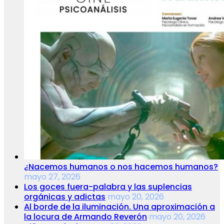
¿Nacemos humanos o nos hacemos humanos?
mayo 27, 2026
Los goces fuera-palabra y las suplencias
orgánicas y adictas
mayo 20, 2026
Al borde de la iluminación. Una aproximación a
la locura de Armando Reverón
mayo 20, 2026