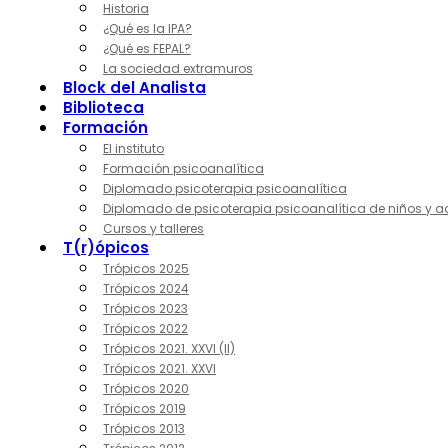
Historia
¿Qué es la IPA?
¿Qué es FEPAL?
La sociedad extramuros
Block del Analista
Biblioteca
Formación
El instituto
Formación psicoanalítica
Diplomado psicoterapia psicoanalítica
Diplomado de psicoterapia psicoanalítica de niños y a
Cursos y talleres
T(r)ópicos
Trópicos 2025
Trópicos 2024
Trópicos 2023
Trópicos 2022
Trópicos 2021. XXVI (II)
Trópicos 2021. XXVI
Trópicos 2020
Trópicos 2019
Trópicos 2013