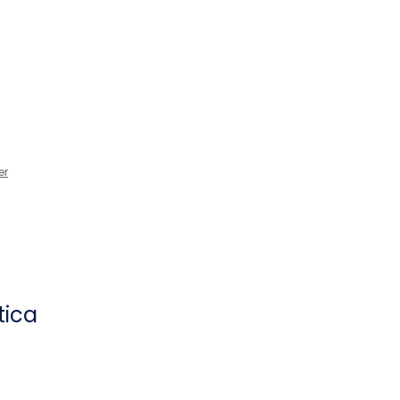
er
tica