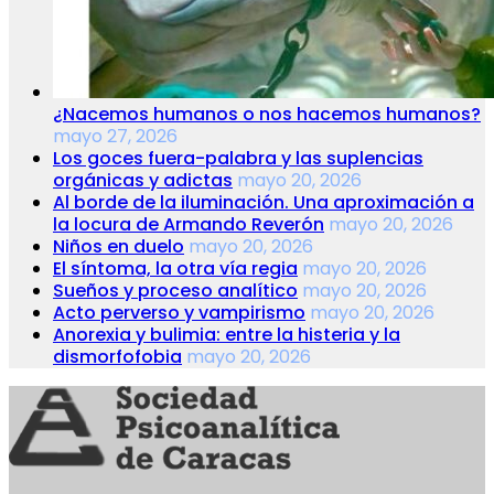
¿Nacemos humanos o nos hacemos humanos?
mayo 27, 2026
Los goces fuera-palabra y las suplencias
orgánicas y adictas
mayo 20, 2026
Al borde de la iluminación. Una aproximación a
la locura de Armando Reverón
mayo 20, 2026
Niños en duelo
mayo 20, 2026
El síntoma, la otra vía regia
mayo 20, 2026
Sueños y proceso analítico
mayo 20, 2026
Acto perverso y vampirismo
mayo 20, 2026
Anorexia y bulimia: entre la histeria y la
dismorfofobia
mayo 20, 2026