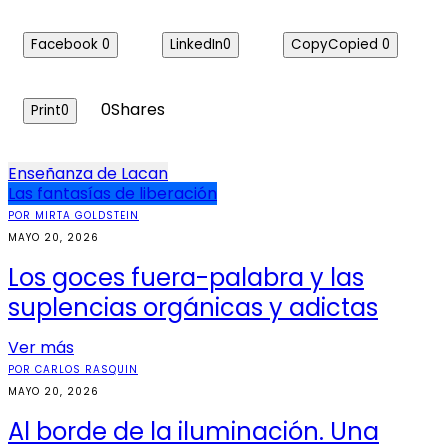
Facebook
0
LinkedIn
0
Copy
Copied
0
0
Shares
Print
0
Navegación
Enseñanza de Lacan
Las fantasías de liberación
de
POR MIRTA GOLDSTEIN
entradas
MAYO 20, 2026
Los goces fuera-palabra y las
suplencias orgánicas y adictas
Ver más
POR CARLOS RASQUIN
MAYO 20, 2026
Al borde de la iluminación. Una