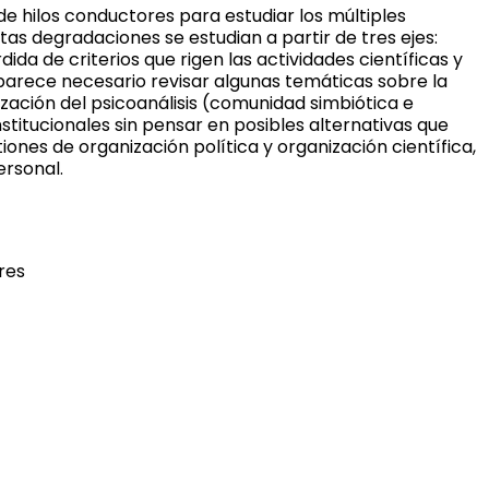
e hilos conductores para estudiar los múltiples
stas degradaciones se estu
dian a partir de tres ejes:
dida de criterios que rigen las activi
dades científicas y
 parece necesario revisar algunas temáticas sobre la
tización del psicoanálisis (comunidad simbiótica e
nstitucionales sin pensar en posibles alternativas que
ones de organización política y organización científica,
ersonal.
res