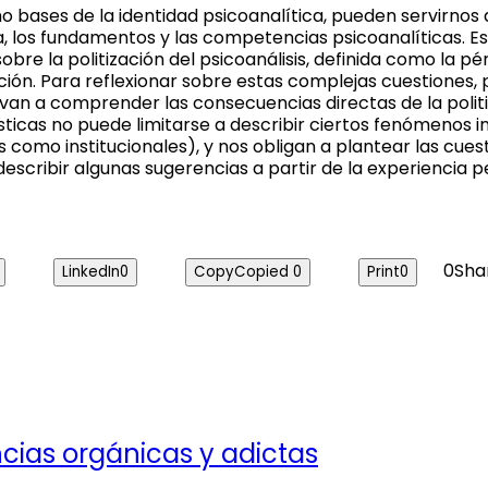
bases de la identidad psicoanalítica, pueden servirnos d
, los fundamentos y
las competencias psicoanalíticas. E
bre la politización del psicoanálisi
s, definida como la pér
ción. Para reflexionar sobre estas complejas cuestiones,
 llevan a comprender las consecuencias directas de la poli
ísticas no puede limitarse a describir ciertos fenómenos i
omo institucionales), y nos obligan a plantear las cuesti
scribir algunas sugerencias a partir de la experiencia p
0
Sha
LinkedIn
0
Copy
Copied
0
Print
0
cias orgánicas y adictas