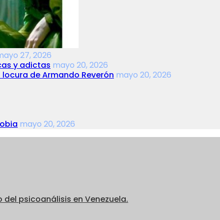
mayo 27, 2026
cas y adictas
mayo 20, 2026
la locura de Armando Reverón
mayo 20, 2026
fobia
mayo 20, 2026
o del psicoanálisis en Venezuela.