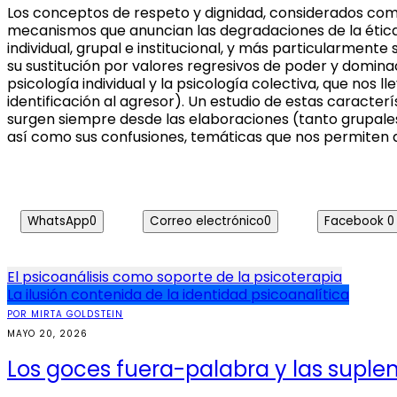
Los conceptos de respeto y dignidad, considerados como 
mecanismos que anuncian las degradaciones de la ética
individual, grupal e institucion
al, y más particularmente so
su sustitución por valores regresivos de poder y domina
psicología individual y la psicología colectiva, que nos
identificación al agresor). Un estudio de estas caracter
surgen siempre desde las elaboraciones (tanto grupales c
así como sus confusiones, temáticas que nos permiten de
WhatsApp
0
Correo electrónico
0
Facebook
0
Navegación
El psicoanálisis como soporte de la psicoterapia
La ilusión contenida de la identidad psicoanalítica
de
POR MIRTA GOLDSTEIN
entradas
MAYO 20, 2026
Los goces fuera-palabra y las suplen