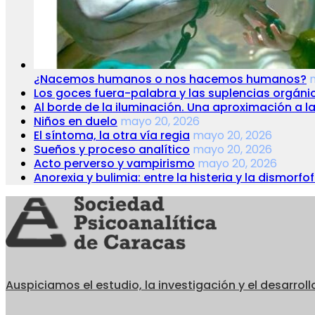
¿Nacemos humanos o nos hacemos humanos?
Los goces fuera-palabra y las suplencias orgáni
Al borde de la iluminación. Una aproximación a 
Niños en duelo
mayo 20, 2026
El síntoma, la otra vía regia
mayo 20, 2026
Sueños y proceso analítico
mayo 20, 2026
Acto perverso y vampirismo
mayo 20, 2026
Anorexia y bulimia: entre la histeria y la dismorfo
Auspiciamos el estudio, la investigación y el desarroll