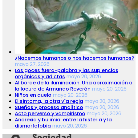
¿Nacemos humanos o nos hacemos humanos?
mayo 27, 2026
Los goces fuera-palabra y las suplencias
orgánicas y adictas
mayo 20, 2026
Al borde de la iluminación. Una aproximación a
la locura de Armando Reverón
mayo 20, 2026
Niños en duelo
mayo 20, 2026
El síntoma, la otra vía regia
mayo 20, 2026
Sueños y proceso analítico
mayo 20, 2026
Acto perverso y vampirismo
mayo 20, 2026
Anorexia y bulimia: entre la histeria y la
dismorfofobia
mayo 20, 2026