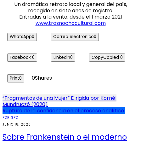
Un dramático retrato local y general del país,
recogido en siete años de registro.
Entradas a la venta: desde el 1 marzo 2021
www.trasnochocultural.com
WhatsApp
0
Correo electrónico
0
Facebook
0
LinkedIn
0
Copy
Copied
0
0
Shares
Print
0
Navegación
“Fragmentos de una Mujer” Dirigida por Kornél
Mundruczó (2020)
de
Ruptura de la confidencia en el proceso analítico.
entradas
POR SPC
JUNIO 18, 2026
Sobre Frankenstein o el moderno