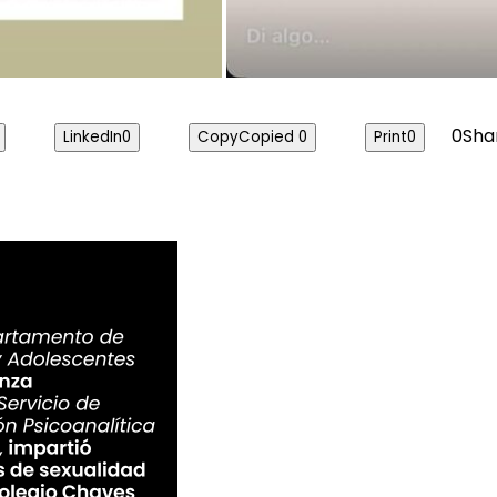
0
Sha
LinkedIn
0
Copy
Copied
0
Print
0