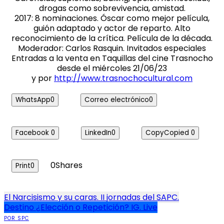
drogas como sobrevivencia, amistad.
2017: 8 nominaciones. Óscar como mejor película,
guión adaptado y actor de reparto. Alto
reconocimiento de la crítica. Película de la década.
Moderador: Carlos Rasquin. Invitados especiales
Entradas a la venta en Taquillas del cine Trasnocho
desde el miércoles 21/06/23
y por
http://www.trasnochocultural.com
WhatsApp
0
Correo electrónico
0
Facebook
0
LinkedIn
0
Copy
Copied
0
0
Shares
Print
0
Navegación
El Narcisismo y su caras. II jornadas del SAPC.
Destino ¿Elección o Repetición? IG. Live
de
POR SPC