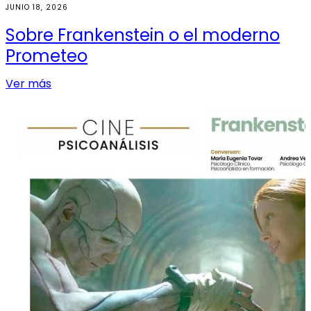
entradas
JUNIO 18, 2026
Sobre Frankenstein o el moderno
Prometeo
Ver más