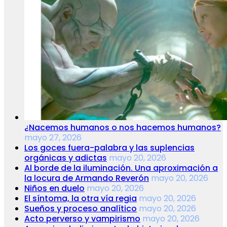
¿Nacemos humanos o nos hacemos humanos?
mayo 27, 2026
Los goces fuera-palabra y las suplencias
orgánicas y adictas
mayo 20, 2026
Al borde de la iluminación. Una aproximación a
la locura de Armando Reverón
mayo 20, 2026
Niños en duelo
mayo 20, 2026
El síntoma, la otra vía regia
mayo 20, 2026
Sueños y proceso analítico
mayo 20, 2026
Acto perverso y vampirismo
mayo 20, 2026