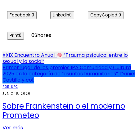
Facebook
0
LinkedIn
0
Copy
Copied
0
0
Shares
Print
0
Navegación
XXIX Encuentro Anual:
“Trauma psíquico: entre lo
sexual y lo social”
de
Primer lugar de los premios IPA Comunidad y Cultura
entradas
2025 en la categoría de “asuntos humanitarios”: Daniel
Castillo y col.
POR SPC
JUNIO 18, 2026
Sobre Frankenstein o el moderno
Prometeo
Ver más