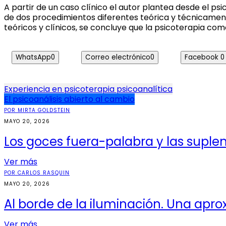
A partir de un caso clínico el autor plantea desde el ps
de dos procedimientos diferentes teórica y técnicamen
teóricos y clínicos, se concluye que la psicoterapia com
WhatsApp
0
Correo electrónico
0
Facebook
0
Navegación
Experiencia en psicoterapia psicoanalítica
El psicoanálisis abierto al cambio
de
POR MIRTA GOLDSTEIN
entradas
MAYO 20, 2026
Los goces fuera-palabra y las suplen
Ver más
POR CARLOS RASQUIN
MAYO 20, 2026
Al borde de la iluminación. Una apr
Ver más