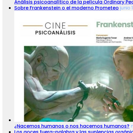
Análisis psicoanalítico de la película Ordinary 
Sobre Frankenstein o el moderno Prometeo
junio 
¿Nacemos humanos o nos hacemos humanos?
Los goces fuera-palabra y las suplencias orgáni