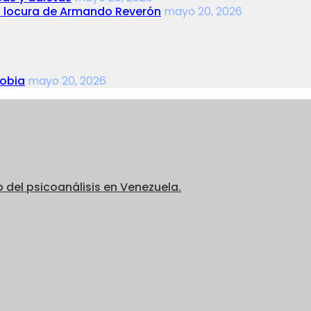
la locura de Armando Reverón
mayo 20, 2026
fobia
mayo 20, 2026
o del psicoanálisis en Venezuela.