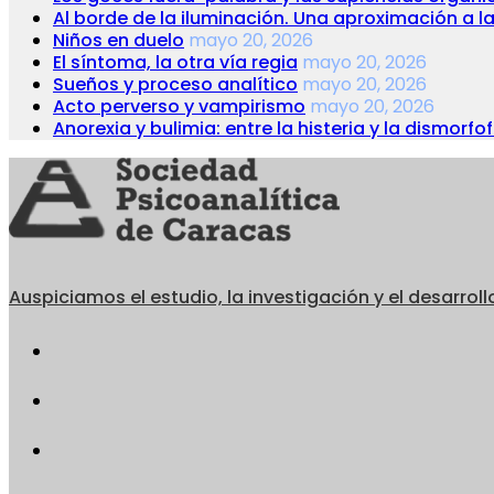
Al borde de la iluminación. Una aproximación a 
Niños en duelo
mayo 20, 2026
El síntoma, la otra vía regia
mayo 20, 2026
Sueños y proceso analítico
mayo 20, 2026
Acto perverso y vampirismo
mayo 20, 2026
Anorexia y bulimia: entre la histeria y la dismorfo
Auspiciamos el estudio, la investigación y el desarroll