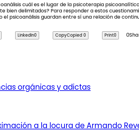
icoanálisis cuál es el lugar de la psicoterapia psicoanalít
te bien delimitados? Para responder a estos cuestionami
o el psicoanálisis guardan entre sí una relación de contin
0
Sha
LinkedIn
0
Copy
Copied
0
Print
0
cias orgánicas y adictas
oximación a la locura de Armando Rev