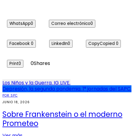
WhatsApp
0
Correo electrónico
0
Facebook
0
LinkedIn
0
Copy
Copied
0
0
Shares
Print
0
Navegación
Los Niños y la Guerra. IG LIVE.
Depresión, la segunda pandemia. 1° jornadas del SAPC.
de
POR SPC
entradas
JUNIO 18, 2026
Sobre Frankenstein o el moderno
Prometeo
Ver más