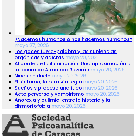
¿Nacemos humanos o nos hacemos humanos?
mayo 27, 2026
Los goces fuera-palabra y las suplencias
orgánicas y adictas
mayo 20, 2026
Al borde de la iluminación. Una aproximación a
la locura de Armando Reverón
mayo 20, 2026
Niños en duelo
mayo 20, 2026
El síntoma, la otra vía regia
mayo 20, 2026
Sueños y proceso analítico
mayo 20, 2026
Acto perverso y vampirismo
mayo 20, 2026
Anorexia y bulimia: entre la histeria y la
dismorfofobia
mayo 20, 2026