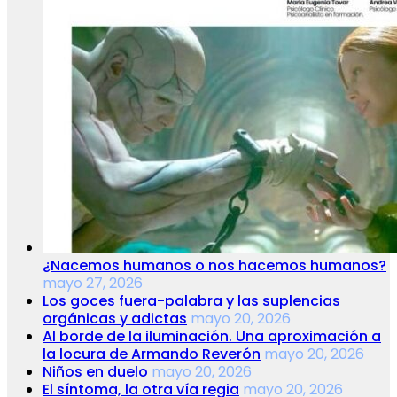
¿Nacemos humanos o nos hacemos humanos?
mayo 27, 2026
Los goces fuera-palabra y las suplencias
orgánicas y adictas
mayo 20, 2026
Al borde de la iluminación. Una aproximación a
la locura de Armando Reverón
mayo 20, 2026
Niños en duelo
mayo 20, 2026
El síntoma, la otra vía regia
mayo 20, 2026