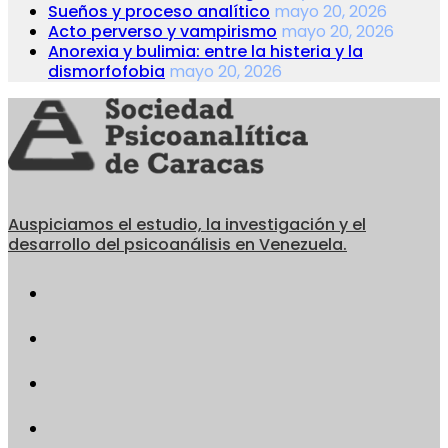
Sueños y proceso analítico
mayo 20, 2026
Acto perverso y vampirismo
mayo 20, 2026
Anorexia y bulimia: entre la histeria y la
dismorfofobia
mayo 20, 2026
Auspiciamos el estudio, la investigación y el
desarrollo del psicoanálisis en Venezuela.