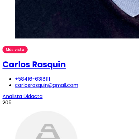
Más visto
Carlos Rasquin
+58416-6318111
carlosrasquin@gmail.com
Analista Didacta
205