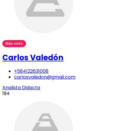
Más visto
Carlos Valedón
+584122631008
carlosvaledon@gmail.com
Analista Didacta
194