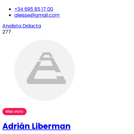
+34 695 85 17 00
aleisse@gmail.com
Analista Didacta
277
Más visto
Adrián Liberman