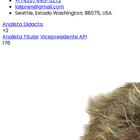
+1 (425) 445-5272
lalipren@gmail.com
Seattle, Estado Washington, 98075, USA.
Analista Didacta
+2
Analista Titular
Vicepresidente API
176