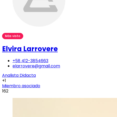
Más visto
Elvira Larrovere
+58 412-3854663
elarrovere@gmail.com
Analista Didacta
+1
Miembro asociado
162