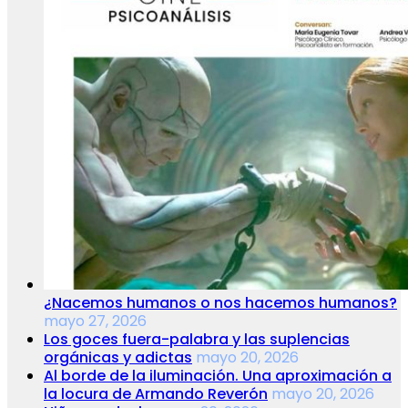
¿Nacemos humanos o nos hacemos humanos?
mayo 27, 2026
Los goces fuera-palabra y las suplencias
orgánicas y adictas
mayo 20, 2026
Al borde de la iluminación. Una aproximación a
la locura de Armando Reverón
mayo 20, 2026