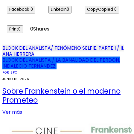
Facebook
0
LinkedIn
0
Copy
Copied
0
0
Shares
Print
0
Navegación
BLOCK DEL ANALISTA/ FENÓMENO SELFIE. PARTE I / II.
ANA HERRERA
de
BLOCK DEL ANALISTA / LA BANALIDAD DEL PERDÓN.
entradas
INDALECIO FERNÁNDEZ.
POR SPC
JUNIO 18, 2026
Sobre Frankenstein o el moderno
Prometeo
Ver más