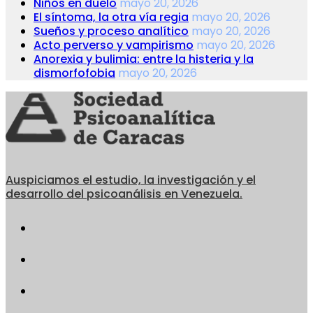
Niños en duelo
mayo 20, 2026
El síntoma, la otra vía regia
mayo 20, 2026
Sueños y proceso analítico
mayo 20, 2026
Acto perverso y vampirismo
mayo 20, 2026
Anorexia y bulimia: entre la histeria y la
dismorfofobia
mayo 20, 2026
Auspiciamos el estudio, la investigación y el
desarrollo del psicoanálisis en Venezuela.