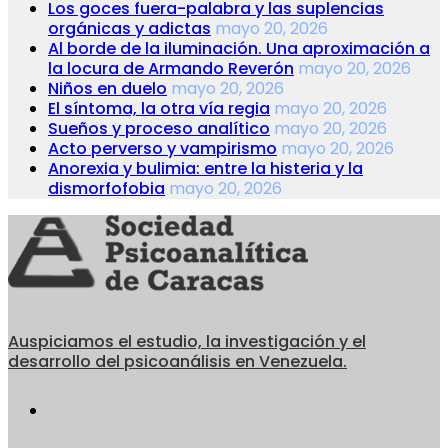
Los goces fuera-palabra y las suplencias
orgánicas y adictas
mayo 20, 2026
Al borde de la iluminación. Una aproximación a
la locura de Armando Reverón
mayo 20, 2026
Niños en duelo
mayo 20, 2026
El síntoma, la otra vía regia
mayo 20, 2026
Sueños y proceso analítico
mayo 20, 2026
Acto perverso y vampirismo
mayo 20, 2026
Anorexia y bulimia: entre la histeria y la
dismorfofobia
mayo 20, 2026
Auspiciamos el estudio, la investigación y el
desarrollo del psicoanálisis en Venezuela.