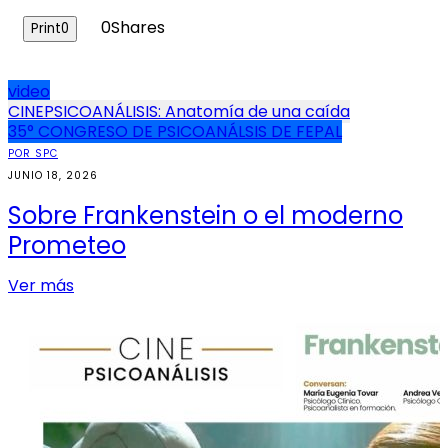
0
Shares
Print
0
video
Navegación
CINEPSICOANÁLISIS: Anatomía de una caída
35° CONGRESO DE PSICOANÁLSIS DE FEPAL
de
POR SPC
entradas
JUNIO 18, 2026
Sobre Frankenstein o el moderno
Prometeo
Ver más