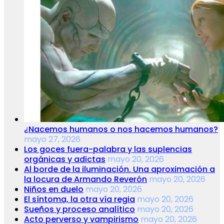
¿Nacemos humanos o nos hacemos humanos?
mayo 27, 2026
Los goces fuera-palabra y las suplencias
orgánicas y adictas
mayo 20, 2026
Al borde de la iluminación. Una aproximación a
la locura de Armando Reverón
mayo 20, 2026
Niños en duelo
mayo 20, 2026
El síntoma, la otra vía regia
mayo 20, 2026
Sueños y proceso analítico
mayo 20, 2026
Acto perverso y vampirismo
mayo 20, 2026