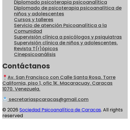
Diplomado psicoterapia psicoanalítica
Diplomado de psicoterapia psicoanalítica de
niños y adolescentes
Cursos y talleres
Servicio de atención Psicoanalítica a la
Comunidad
Supervisión clínica a psicólogos y psiquiatras
Supervisión clínica de niños y adolescentes.
Revista T(r)ópicos
Cinepsicoanálisis
Contáctanos
Av. San Francisco con Calle Santa Rosa. Torre
California, piso 1, ofic 1K. Macaracuay. Caracas
1070. Venezuela.
secretariaspcaracas@gmail.com
© 2026
Sociedad Psicoanalítica de Caracas
. All rights
reserved