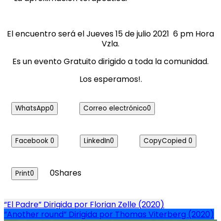
El encuentro será el Jueves 15 de julio 2021 6 pm Hora
Vzla.
Es un evento Gratuito dirigido a toda la comunidad.
Los esperamos!.
WhatsApp
0
Correo electrónico
0
Facebook
0
LinkedIn
0
Copy
Copied
0
0
Shares
Print
0
Navegación
“El Padre” Dirigida por Florian Zelle (2020)
“Another round” Dirigida por Thomas Viterberg (2020)