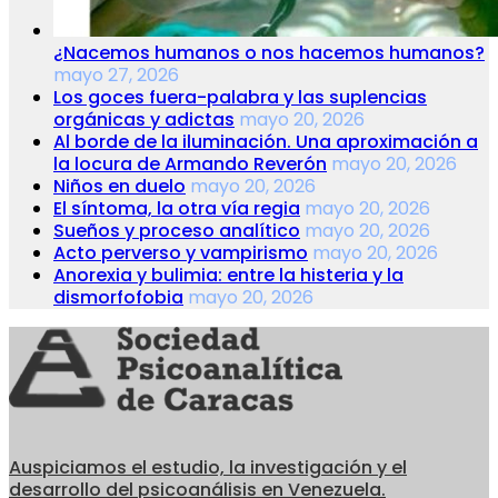
¿Nacemos humanos o nos hacemos humanos?
mayo 27, 2026
Los goces fuera-palabra y las suplencias
orgánicas y adictas
mayo 20, 2026
Al borde de la iluminación. Una aproximación a
la locura de Armando Reverón
mayo 20, 2026
Niños en duelo
mayo 20, 2026
El síntoma, la otra vía regia
mayo 20, 2026
Sueños y proceso analítico
mayo 20, 2026
Acto perverso y vampirismo
mayo 20, 2026
Anorexia y bulimia: entre la histeria y la
dismorfofobia
mayo 20, 2026
Auspiciamos el estudio, la investigación y el
desarrollo del psicoanálisis en Venezuela.