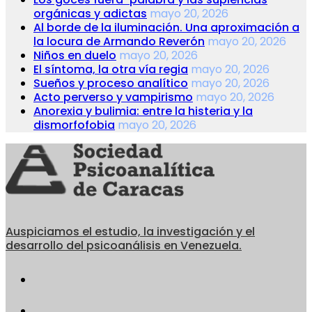
orgánicas y adictas
mayo 20, 2026
Al borde de la iluminación. Una aproximación a
la locura de Armando Reverón
mayo 20, 2026
Niños en duelo
mayo 20, 2026
El síntoma, la otra vía regia
mayo 20, 2026
Sueños y proceso analítico
mayo 20, 2026
Acto perverso y vampirismo
mayo 20, 2026
Anorexia y bulimia: entre la histeria y la
dismorfofobia
mayo 20, 2026
Auspiciamos el estudio, la investigación y el
desarrollo del psicoanálisis en Venezuela.