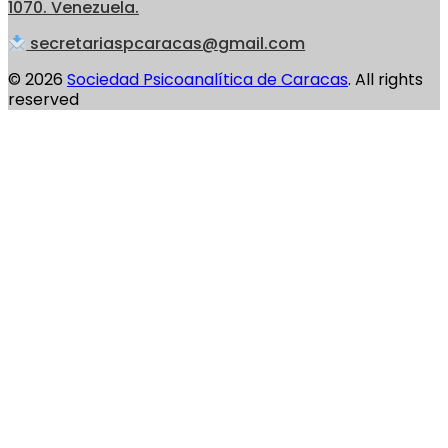
1070. Venezuela.
secretariaspcaracas@gmail.com
© 2026
Sociedad Psicoanalítica de Caracas
. All rights
reserved