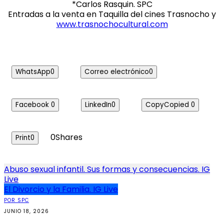
*Carlos Rasquin. SPC
Entradas a la venta en Taquilla del cines Trasnocho y
www.trasnochocultural.com
WhatsApp
0
Correo electrónico
0
Facebook
0
LinkedIn
0
Copy
Copied
0
0
Shares
Print
0
Navegación
Abuso sexual infantil. Sus formas y consecuencias. IG
Live
de
El Divorcio y la Familia. IG Live
entradas
POR SPC
JUNIO 18, 2026