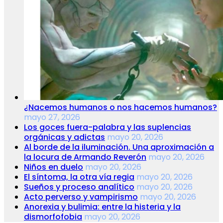
¿Nacemos humanos o nos hacemos humanos?
mayo 27, 2026
Los goces fuera-palabra y las suplencias
orgánicas y adictas
mayo 20, 2026
Al borde de la iluminación. Una aproximación a
la locura de Armando Reverón
mayo 20, 2026
Niños en duelo
mayo 20, 2026
El síntoma, la otra vía regia
mayo 20, 2026
Sueños y proceso analítico
mayo 20, 2026
Acto perverso y vampirismo
mayo 20, 2026
Anorexia y bulimia: entre la histeria y la
dismorfofobia
mayo 20, 2026