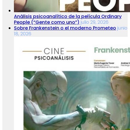
Análisis psicoanalítico de la película Ordinary
People (“Gente como uno”)
julio 29, 2026
Sobre Frankenstein o el moderno Prometeo
junio
18, 2026