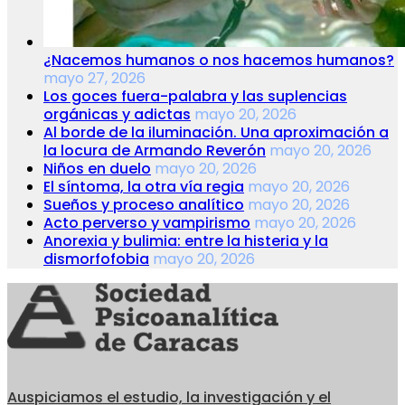
¿Nacemos humanos o nos hacemos humanos?
mayo 27, 2026
Los goces fuera-palabra y las suplencias
orgánicas y adictas
mayo 20, 2026
Al borde de la iluminación. Una aproximación a
la locura de Armando Reverón
mayo 20, 2026
Niños en duelo
mayo 20, 2026
El síntoma, la otra vía regia
mayo 20, 2026
Sueños y proceso analítico
mayo 20, 2026
Acto perverso y vampirismo
mayo 20, 2026
Anorexia y bulimia: entre la histeria y la
dismorfofobia
mayo 20, 2026
Auspiciamos el estudio, la investigación y el