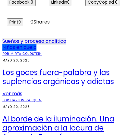
Facebook
0
LinkedIn
0
Copy
Copied
0
0
Shares
Print
0
Navegación
Sueños y proceso analítico
Niños en duelo
de
POR MIRTA GOLDSTEIN
entradas
MAYO 20, 2026
Los goces fuera-palabra y las
suplencias orgánicas y adictas
Ver más
POR CARLOS RASQUIN
MAYO 20, 2026
Al borde de la iluminación. Una
aproximación a la locura de