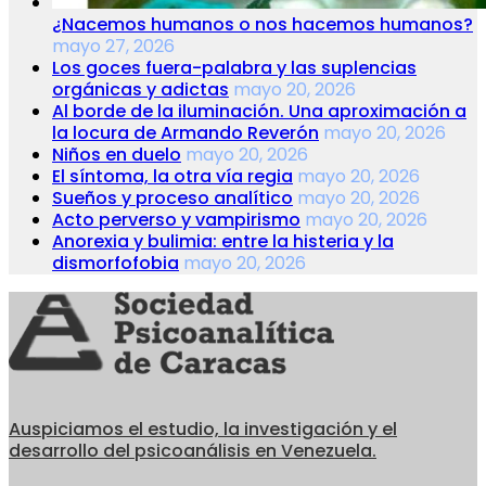
¿Nacemos humanos o nos hacemos humanos?
mayo 27, 2026
Los goces fuera-palabra y las suplencias
orgánicas y adictas
mayo 20, 2026
Al borde de la iluminación. Una aproximación a
la locura de Armando Reverón
mayo 20, 2026
Niños en duelo
mayo 20, 2026
El síntoma, la otra vía regia
mayo 20, 2026
Sueños y proceso analítico
mayo 20, 2026
Acto perverso y vampirismo
mayo 20, 2026
Anorexia y bulimia: entre la histeria y la
dismorfofobia
mayo 20, 2026
Auspiciamos el estudio, la investigación y el
desarrollo del psicoanálisis en Venezuela.