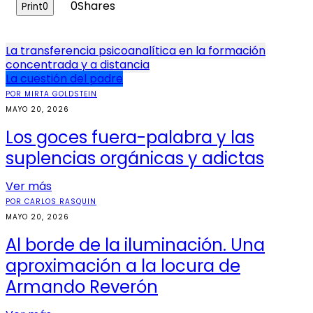
0
Shares
Print
0
Navegación
La transferencia psicoanalítica en la formación
concentrada y a distancia
de
La cuestión del padre
entradas
POR MIRTA GOLDSTEIN
MAYO 20, 2026
Los goces fuera-palabra y las
suplencias orgánicas y adictas
Ver más
POR CARLOS RASQUIN
MAYO 20, 2026
Al borde de la iluminación. Una
aproximación a la locura de
Armando Reverón