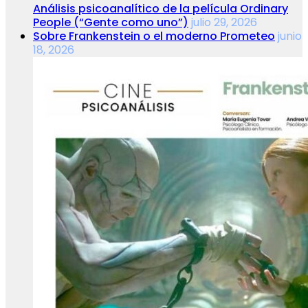
Análisis psicoanalítico de la película Ordinary
People (“Gente como uno”)
julio 29, 2026
Sobre Frankenstein o el moderno Prometeo
junio
18, 2026