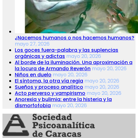
¿Nacemos humanos o nos hacemos humanos?
mayo 27, 2026
Los goces fuera-palabra y las suplencias
orgánicas y adictas
mayo 20, 2026
Al borde de la iluminación. Una aproximación a
la locura de Armando Reverón
mayo 20, 2026
Niños en duelo
mayo 20, 2026
El síntoma, la otra vía regia
mayo 20, 2026
Sueños y proceso analítico
mayo 20, 2026
Acto perverso y vampirismo
mayo 20, 2026
Anorexia y bulimia: entre la histeria y la
dismorfofobia
mayo 20, 2026