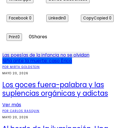
Facebook
0
LinkedIn
0
Copy
Copied
0
0
Shares
Print
0
Navegación
Las poesías de la infancia no se olvidan
Niña ante la muerte: caso Érica
de
POR MIRTA GOLDSTEIN
entradas
MAYO 20, 2026
Los goces fuera-palabra y las
suplencias orgánicas y adictas
Ver más
POR CARLOS RASQUIN
MAYO 20, 2026