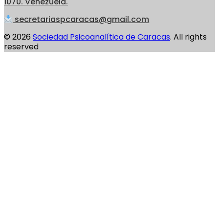
1070. Venezuela.
secretariaspcaracas@gmail.com
© 2026
Sociedad Psicoanalítica de Caracas
. All rights
reserved