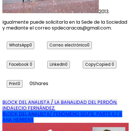
2013.
Igualmente puede solicitarla en la Sede de la Sociedad
y mediante el correo spdecaracas@gmail.com.
WhatsApp
0
Correo electrónico
0
Facebook
0
LinkedIn
0
Copy
Copied
0
0
Shares
Print
0
Navegación
BLOCK DEL ANALISTA / LA BANALIDAD DEL PERDÓN.
INDALECIO FERNÁNDEZ.
de
BLOCK DEL ANALISTA/ FENÓMENO SELFIE. PARTE II / II.
entradas
ANA HERRERA