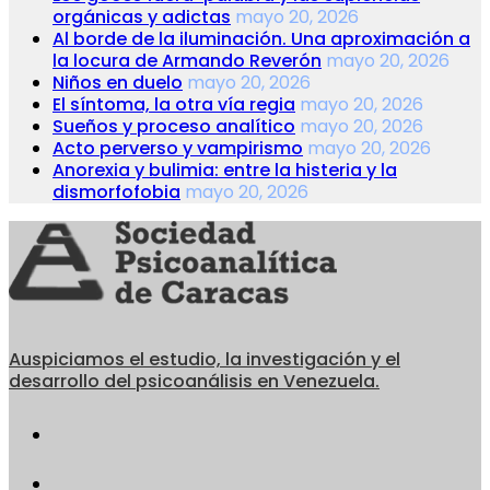
orgánicas y adictas
mayo 20, 2026
Al borde de la iluminación. Una aproximación a
la locura de Armando Reverón
mayo 20, 2026
Niños en duelo
mayo 20, 2026
El síntoma, la otra vía regia
mayo 20, 2026
Sueños y proceso analítico
mayo 20, 2026
Acto perverso y vampirismo
mayo 20, 2026
Anorexia y bulimia: entre la histeria y la
dismorfofobia
mayo 20, 2026
Auspiciamos el estudio, la investigación y el
desarrollo del psicoanálisis en Venezuela.