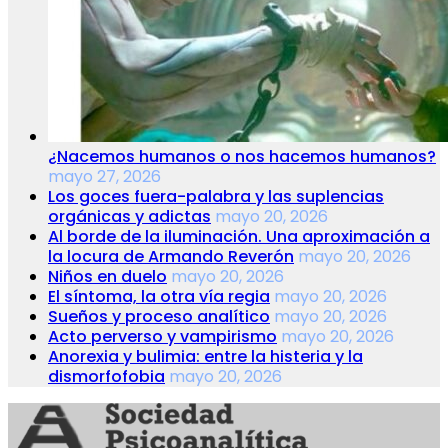
¿Nacemos humanos o nos hacemos humanos?
mayo 27, 2026
Los goces fuera-palabra y las suplencias
orgánicas y adictas
mayo 20, 2026
Al borde de la iluminación. Una aproximación a
la locura de Armando Reverón
mayo 20, 2026
Niños en duelo
mayo 20, 2026
El síntoma, la otra vía regia
mayo 20, 2026
Sueños y proceso analítico
mayo 20, 2026
Acto perverso y vampirismo
mayo 20, 2026
Anorexia y bulimia: entre la histeria y la
dismorfofobia
mayo 20, 2026