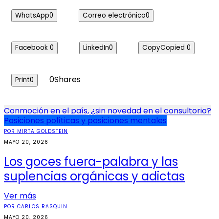
WhatsApp
0
Correo electrónico
0
Facebook
0
LinkedIn
0
Copy
Copied
0
0
Shares
Print
0
Navegación
Conmoción en el país, ¿sin novedad en el consultorio?
Posiciones políticas y posiciones mentales
de
POR MIRTA GOLDSTEIN
entradas
MAYO 20, 2026
Los goces fuera-palabra y las
suplencias orgánicas y adictas
Ver más
POR CARLOS RASQUIN
MAYO 20, 2026