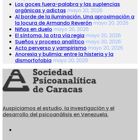
Los goces fuera-palabra y las suplencias
orgánicas y adictas
mayo 20, 2026
Al borde de la iluminación. Una aproximación a
la locura de Armando Reverón
mayo 20, 2026
Niños en duelo
mayo 20, 2026
El síntoma, la otra vía regia
mayo 20, 2026
Sueños y proceso analítico
mayo 20, 2026
Acto perverso y vampirismo
mayo 20, 2026
Anorexia y bulimia: entre la histeria y la
dismorfofobia
mayo 20, 2026
Auspiciamos el estudio, la investigación y el
desarrollo del psicoanálisis en Venezuela.