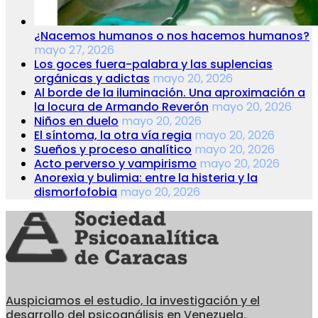
¿Nacemos humanos o nos hacemos humanos?
mayo 27, 2026
Los goces fuera-palabra y las suplencias
orgánicas y adictas
mayo 20, 2026
Al borde de la iluminación. Una aproximación a
la locura de Armando Reverón
mayo 20, 2026
Niños en duelo
mayo 20, 2026
El síntoma, la otra vía regia
mayo 20, 2026
Sueños y proceso analítico
mayo 20, 2026
Acto perverso y vampirismo
mayo 20, 2026
Anorexia y bulimia: entre la histeria y la
dismorfofobia
mayo 20, 2026
Auspiciamos el estudio, la investigación y el
desarrollo del psicoanálisis en Venezuela.