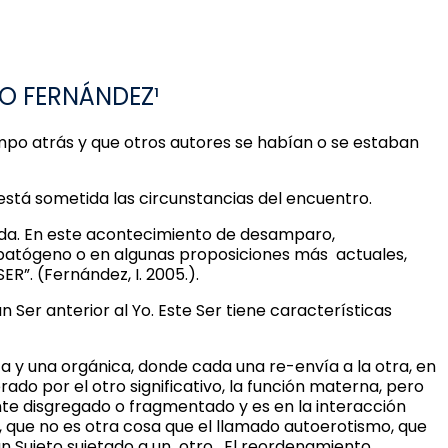
IO FERNÁNDEZ¹
mpo atrás y que otros autores se habían o se estaban
está sometida las circunstancias del encuentro.
 vida. En este acontecimiento de desamparo,
 patógeno o en algunas proposiciones más actuales,
R”. (Fernández, I. 2005.).
 Ser anterior al Yo. Este Ser tiene características
a y una orgánica, donde cada una re-envía a la otra, en
o por el otro significativo, la función materna, pero
nte disgregado o fragmentado y es en la interacción
ón, que no es otra cosa que el llamado autoerotismo, que
un Sujeto sujetado a un otro. El reordenamiento