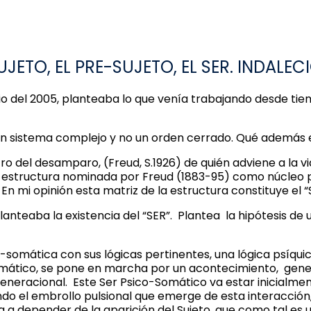
JETO, EL PRE-SUJETO, EL SER. INDALEC
io del 2005, planteaba lo que venía trabajando desde tie
 un sistema complejo y no un orden cerrado. Qué además 
tro del desamparo, (Freud, S.1926) de quién adviene a la
la estructura nominada por Freud (1883-95) como núcleo
n mi opinión esta matriz de la estructura constituye el “SE
nteaba la existencia del “SER”. Plantea la hipótesis de un
somática con sus lógicas pertinentes, una lógica psíquic
ático, se pone en marcha por un acontecimiento, generad
eneracional. Este Ser Psico-Somático va estar inicialme
razando el embrollo pulsional que emerge de esta interacci
a a depender de la aparición del Sujeto, que como tal es 