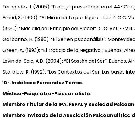
Fernández, I. (2005):”Trabajo presentado en el 44º Congre
Freud, S, (1900): “El Miramiento por figurabilidad”. O.C. Vo
(1920): “Más allá del Principio del Placer”. O.C. Vol. XXVII
Garbarino, H. (1996): “El Ser en psicoanálisis”. Montevideo
Green, A. (1993): “El trabajo de lo Negativo”. Buenos Aire
Levin de Said, A.D. (2004): “El Sostén del Ser”. Buenos. Air
Storolow, R. (1992): “Los Contextos del Ser. Las bases int
¹Dr. Indalecio Fernández Torres.
Médico-Psiquiatra-Psicoanalista.
Miembro Titular de la IPA, FEPAL y Sociedad Psicoa
Miembro invitado de la Asociación Psicoanalítica 