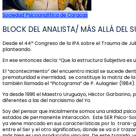
Sociedad Psicoanalítica de Caracas
BLOCK DEL ANALISTA/ MÁS ALLÁ DEL SU
Desde el 44ª Congreso de la IPA sobre el Trauma de Jul
planteando.
En ese entonces decía: “Que la estructura Subjetiva es
El “acontecimiento” del encuentro inicial se sucede den
prematuridad e inermidad, se constituye la matriz de 
también llamada el “Pictograma” de P. Aulagnier (1984). E
Ya desde 1996 el Maestro Uruguayo, Héctor Garbarino, pla
diferentes a las del narcisismo del Yo.
Soy del pensar que inicialmente somos una unidad psico-
estados de permanente interacción. Este SER Psico-Som
ya viene marcado en sus características por lo trans-g
entre el Ser y el otro significativo, donde se va a ir t
más bien es una producción vincular. De este trazado, v