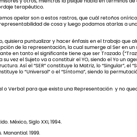
misores y otros, mientras la psique habla en términos d
ordaje terapéutico.
demos apelar son a estos rastros, que cuál retoños onírico
representabilidad de cosa y luego podamos atarlas a un
 quisiera puntualizar y hacer énfasis en el trabajo que al
cripción de la representación, la cual sumerge al Ser en u
te en tanto el significante tiene que ser Trazado (“Traz
a su vez el Sujeto va a constituir el YO, siendo el Yo un ag
ctura. Así el “SER” constituye la Matriz, lo “Singular”, el “
stituye lo “Universal” o el “Síntoma”, siendo la permutaci
al o Verbal para que exista una Representación y no que
do. México, Siglo XXI, 1994.
. Manantial. 1999.