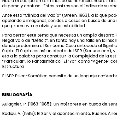
Habla el cuerpo en términos de su herencia, neurotrans
disperso y confuso. Estos rastros son el índice de su ab
Ante esta “Clínica del Vacío” (Green, 1983), a lo que po
apelando a imágenes, sonidos o cosas en busca de una 
que promueva un alivio y una estabilidad.
Para cerrar este tema que necesita un amplio desarrollo,
Negativa o de “Déficit”, en tanto hay una falla en la ins
donde predomina el Ser como Cosa antecede al Significan
Sujeto El Sujeto es así un efecto del SER (Ser uno con), y 
eta a la palabra para constituir la Complejidad de la estru
“Particular”, lo Fantasmático. El “Yo” como “Agente” con
Estructura.
El SER Psico-Somático necesita de un lenguaje no-Verb
BIBLIOGRAFÍA.
Aulagnier, P. (1963-1985): Un intérprete en busca de senti
Badiou, A. (1988): El Ser y el acontecimiento. Buenos Aires