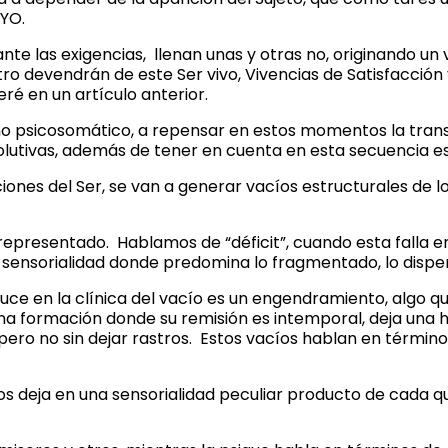
 YO.
ante las exigencias, llenan unas y otras no, originando u
 devendrán de este Ser vivo, Vivencias de Satisfacción y
ré en un artículo anterior.
eno psicosomático, a repensar en estos momentos la tran
lutivas, además de tener en cuenta en esta secuencia es
ones del Ser, se van a generar vacíos estructurales de 
epresentado. Hablamos de “déficit”, cuando esta falla en
sensorialidad donde predomina lo fragmentado, lo dispers
roduce en la clínica del vacío es un engendramiento, alg
na formación donde su remisión es intemporal, deja una h
pero no sin dejar rastros. Estos vacíos hablan en términos
 nos deja en una sensorialidad peculiar producto de cada