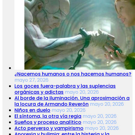
¿Nacemos humanos o nos hacemos humanos?
mayo 27, 2026
Los goces fuera-palabra y las suplencias
orgánicas y adictas
mayo 20, 2026
Al borde de la iluminación. Una aproximación a
la locura de Armando Reverón
mayo 20, 2026
Niños en duelo
mayo 20, 2026
El síntoma, la otra vía regia
mayo 20, 2026
Sueños y proceso analítico
mayo 20, 2026
Acto perverso y vampirismo
mayo 20, 2026
Anorexia y bulimia: entre la histeria y la