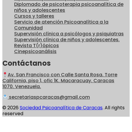
Diplomado de psicoterapia psicoanalítica de
niños y adolescentes
Cursos y talleres
Servicio de atención Psicoanalítica a la
Comunidad
Supervisión clínica a psicólogos y psiquiatras
Supervisión clínica de niños y adolescentes.
Revista T(r)ópicos
Cinepsicoanálisis
Contáctanos
Av. San Francisco con Calle Santa Rosa. Torre
California, piso 1, ofic 1K. Macaracuay. Caracas
1070. Venezuela.
secretariaspcaracas@gmail.com
© 2026
Sociedad Psicoanalítica de Caracas
. All rights
reserved