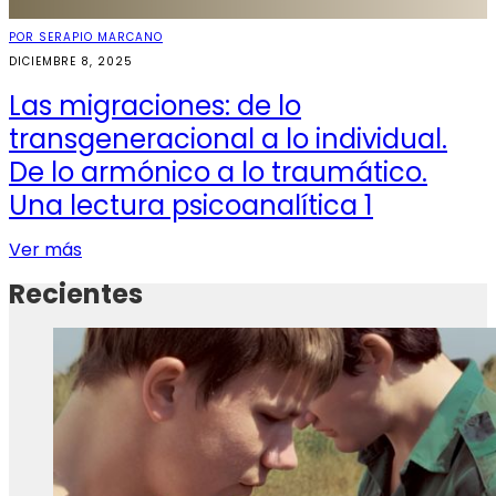
POR SERAPIO MARCANO
DICIEMBRE 8, 2025
Las migraciones: de lo
transgeneracional a lo individual.
De lo armónico a lo traumático.
Una lectura psicoanalítica 1
Ver más
Recientes