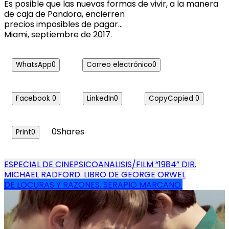
Es posible que las nuevas formas de vivir, a la manera
de caja de Pandora, encierren
precios imposibles de pagar…
Miami, septiembre de 2017.
WhatsApp
0
Correo electrónico
0
Facebook
0
LinkedIn
0
Copy
Copied
0
0
Shares
Print
0
Navegación
ESPECIAL DE CINEPSICOANALISIS/FILM “1984” DIR.
MICHAEL RADFORD. LIBRO DE GEORGE ORWEL
de
DE LOCURAS Y RAZONES. SERAPIO MARCANO.
entradas