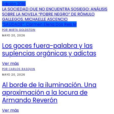
Edición 2018
Navegación
LA SOCIEDAD QUE NO ENCUENTRA SOSIEGO: ANÁLISIS
SOBRE LA NOVELA “POBRE NEGRO” DE RÓMULO
de
GALLEGOS. MICHAELLE ASCENCIO
entradas
”SAUDADE”. Carmen Elena Dos Reis M
POR MIRTA GOLDSTEIN
MAYO 20, 2026
Los goces fuera-palabra y las
suplencias orgánicas y adictas
Ver más
POR CARLOS RASQUIN
MAYO 20, 2026
Al borde de la iluminación. Una
aproximación a la locura de
Armando Reverón
Ver más