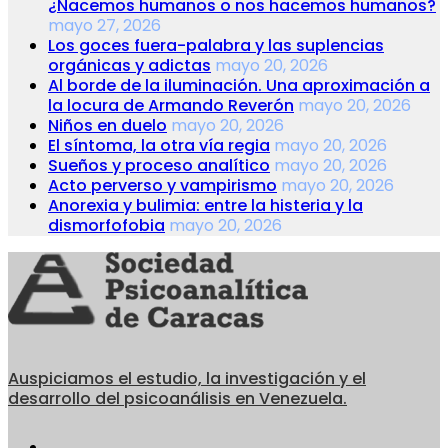
¿Nacemos humanos o nos hacemos humanos?
mayo 27, 2026
Los goces fuera-palabra y las suplencias
orgánicas y adictas
mayo 20, 2026
Al borde de la iluminación. Una aproximación a
la locura de Armando Reverón
mayo 20, 2026
Niños en duelo
mayo 20, 2026
El síntoma, la otra vía regia
mayo 20, 2026
Sueños y proceso analítico
mayo 20, 2026
Acto perverso y vampirismo
mayo 20, 2026
Anorexia y bulimia: entre la histeria y la
dismorfofobia
mayo 20, 2026
Auspiciamos el estudio, la investigación y el
desarrollo del psicoanálisis en Venezuela.