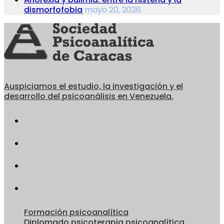
dismorfofobia
mayo 20, 2026
Auspiciamos el estudio, la investigación y el
desarrollo del psicoanálisis en Venezuela.
Formación psicoanalítica
Diplomado psicoterapia psicoanalítica