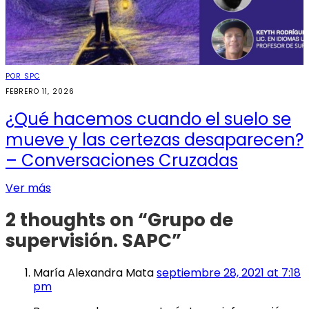
POR SPC
FEBRERO 11, 2026
¿Qué hacemos cuando el suelo se
mueve y las certezas desaparecen?
– Conversaciones Cruzadas
Ver más
2 thoughts on “
Grupo de
supervisión. SAPC
”
María Alexandra Mata
septiembre 28, 2021 at 7:18
pm