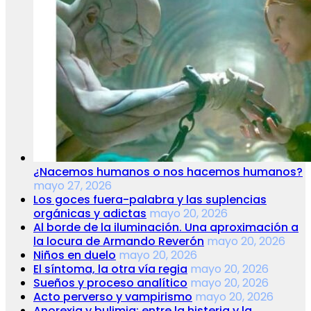
¿Nacemos humanos o nos hacemos humanos?
mayo 27, 2026
Los goces fuera-palabra y las suplencias
orgánicas y adictas
mayo 20, 2026
Al borde de la iluminación. Una aproximación a
la locura de Armando Reverón
mayo 20, 2026
Niños en duelo
mayo 20, 2026
El síntoma, la otra vía regia
mayo 20, 2026
Sueños y proceso analítico
mayo 20, 2026
Acto perverso y vampirismo
mayo 20, 2026
Anorexia y bulimia: entre la histeria y la