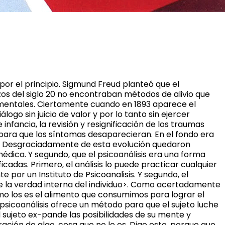
por el principio. Sigmund Freud planteó que el
zos del siglo 20 no encontraban métodos de alivio que
 mentales. Ciertamente cuando en 1893 aparece el
ogo sin juicio de valor y por lo tanto sin ejercer
infancia, la revisión y resignificación de los traumas
d para que los síntomas desaparecieran. En el fondo era
ad. Desgraciadamente de esta evolución quedaron
médica. Y segundo, que el psicoanálisis era una forma
cadas. Primero, el análisis lo puede practicar cualquier
or un Instituto de Psicoanalisis. Y segundo, el
 de la verdad interna del individuo>. Como acertadamente
omo los es el alimento que consumimos para lograr el
 psicoanálisis ofrece un método para que el sujeto luche
el sujeto ex-pande las posibilidades de su mente y
ón de algo, cosa que no lo es. Digo esto, porque que