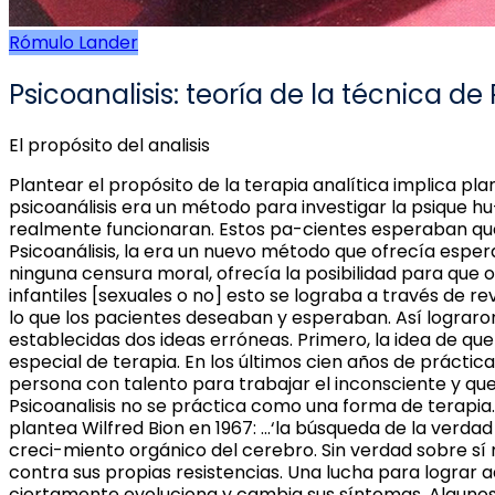
Rómulo Lander
Psicoanalisis: teoría de la técnica d
El propósito del analisis
Plantear el propósito de la terapia analítica implica pl
psicoanálisis era un método para investigar la psique 
realmente funcionaran. Estos pa-cientes esperaban que
Psicoanálisis, la era un nuevo método que ofrecía esperanz
ninguna censura moral, ofrecía la posibilidad para que oc
infantiles [sexuales o no] esto se lograba a través de r
lo que los pacientes deseaban y esperaban. Así lograro
establecidas dos ideas erróneas. Primero, la idea de que
especial de terapia. En los últimos cien años de práctica
persona con talento para trabajar el inconsciente y qu
Psicoanalisis no se práctica como una forma de terapia.
plantea Wilfred Bion en 1967: …‘la búsqueda de la verda
creci-miento orgánico del cerebro. Sin verdad sobre sí 
contra sus propias resistencias. Una lucha para lograr ad
ciertamente evoluciona y cambia sus síntomas. Algunos