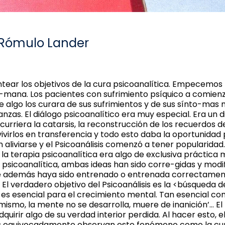
e Rómulo Lander
antear los objetivos de la cura psicoanalítica. Empecemos 
hu-mana. Los pacientes con sufrimiento psíquico a comien
 algo los curara de sus sufrimientos y de sus sínto-mas
as. El diálogo psicoanalítico era muy especial. Era un diál
urriera la catarsis, la reconstrucción de los recuerdos de 
evivirlos en transferencia y todo esto daba la oportunida
n aliviarse y el Psicoanálisis comenzó a tener popularid
 la terapia psicoanalítica era algo de exclusiva práctica 
 psicoanalítica, ambas ideas han sido corre-gidas y modifi
e además haya sido entrenado o entrenada correctamente p
 El verdadero objetivo del Psicoanálisis es la <búsqueda
d es esencial para el crecimiento mental. Tan esencial c
mismo, la mente no se desarrolla, muere de inanición’… El
quirir algo de su verdad interior perdida. Al hacer esto, 
 equivocadamente observan este fenómeno como la curaci