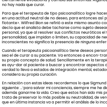
no hay nada que curar.
Para que el terapeuta de tipo psicoanalítico logre hacer
en una actitud neutral de no deseo, para entonces así p
flotante>. Wilfred Bion se refirió a este mismo asunto 
decía que el analista debe tacharse como sujeto deseant
personal, ya que al resolver sus conflictos neuróticos e
personalidad, que impidan o limiten, su capacidad de ne
inconscientes no significa la presencia de ninguna enf
Cuando el terapeuta psicoanalítico tiene deseos personal
sea el de curar a su paciente. Va entonces a encon-trars
su propio concepto de salud. Sencillamente en la terapia
es ayu-dar al paciente a buscar y encontrar aspectos d
verdad lo lleva a estados de integración mental, estado
considera su propia curación.
En relación con estas ideas recordemos lo que Sigmund Fr
siguiente: …‘para salvar mi conciencia, siempre me he 
además ganarme la vida. Creo que estos han sido mis pro
trata de preservar lo más posible su neutralidad, de ve
que en última instancia va a permitir el análisis de lo inc