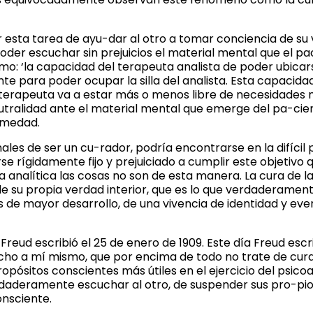
 esta tarea de ayu-dar al otro a tomar conciencia de su v
oder escuchar sin prejuicios el material mental que el pac
como: ‘la capacidad del terapeuta analista de poder ubic
e para poder ocupar la silla del analista. Esta capacida
l terapeuta va a estar más o menos libre de necesidades n
utralidad ante el material mental que emerge del pa-cient
ermedad.
es de ser un cu-rador, podría encontrarse en la difícil p
e rígidamente fijo y prejuiciado a cumplir este objetivo 
 analítica las cosas no son de esta manera. La cura de la
e su propia verdad interior, que es lo que verdaderament
s de mayor desarrollo, de una vivencia de identidad y eve
eud escribió el 25 de enero de 1909. Este día Freud escrib
dicho a mí mismo, que por encima de todo no trate de cu
pósitos conscientes más útiles en el ejercicio del psicoa
rdaderamente escuchar al otro, de suspender sus pro-pios
onsciente.