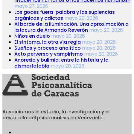
¿Nacemos humanos o nos hacemos humanos?
mayo 27, 2026
Los goces fuera-palabra y las suplencias
orgánicas y adictas
mayo 20, 2026
Al borde de la iluminación. Una aproximación a
la locura de Armando Reverón
mayo 20, 2026
Niños en duelo
mayo 20, 2026
El síntoma, la otra vía regia
mayo 20, 2026
Sueños y proceso analítico
mayo 20, 2026
Acto perverso y vampirismo
mayo 20, 2026
Anorexia y bulimia: entre la histeria y la
dismorfofobia
mayo 20, 2026
Auspiciamos el estudio, la investigación y el
desarrollo del psicoanálisis en Venezuela.