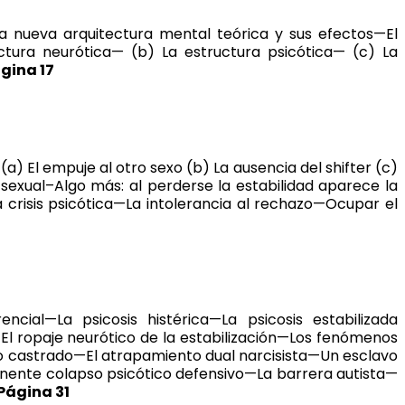
a nueva arquitectura mental teórica y sus efectos—El
uctura neurótica— (b) La estructura psicótica— (c) La
gina 17
a) El empuje al otro sexo (b) La ausencia del shifter (c)
 sexual–Algo más: al perderse la estabilidad aparece la
 crisis psicótica—La intolerancia al rechazo—Ocupar el
encial—La psicosis histérica—La psicosis estabilizada
El ropaje neurótico de la estabilización—Los fenómenos
tro castrado—El atrapamiento dual narcisista—Un esclavo
inente colapso psicótico defensivo—La barrera autista—
Página 31