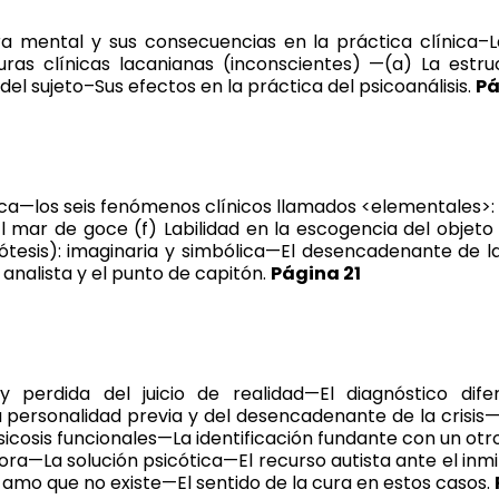
 mental y sus consecuencias en la práctica clínica–L
uras clínicas lacanianas (inconscientes) —(a) La estr
del sujeto–Sus efectos en la práctica del psicoanálisis.
Pá
ica—los seis fenómenos clínicos llamados <elementales>: (
El mar de goce (f) Labilidad en la escogencia del objeto
ótesis): imaginaria y simbólica—El desencadenante de la
analista y el punto de capitón.
Página 21
y perdida del juicio de realidad—El diagnóstico difer
personalidad previa y del desencadenante de la crisis—
sicosis funcionales—La identificación fundante con un o
ra—La solución psicótica—El recurso autista ante el inm
amo que no existe—El sentido de la cura en estos casos.