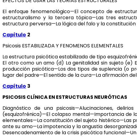
EFECTOS DE USAR LAS TEORÍAS ESTRUCTURALES
El enfoque fenomenológico—El concepto de estructura
estructuralismo y la tercera tópica—Las tres estruct
estructura perversa—La lógica del falo y la constitución 
Capítulo
2
Psicosis ESTABILIZADA Y FENOMENOS ELEMENTALES
La estructura psicótica estabilizada de tipo esquizofrén
El otro como un amo (d) La genitalidad sin sujeto (e) 
producción psicótica—Los dos tipos de suplencia (o pr
lugar del padre—El sentido de la cura—La afirmación del 
Capítulo
3
PSICOSIS CLÍNICA EN ESTRUCTURAS NEURÓTICAS
Diagnóstico de una psicosis—Alucinaciones, delirios 
(esquizofrénica)—El colapso mental—Importancia de la 
elementales—La constitución del sujeto histérico—Las p
ante su amo—La impotencia y la angustia desorganizado
Desencadenamiento de la crisis psicótica funcional—Un 