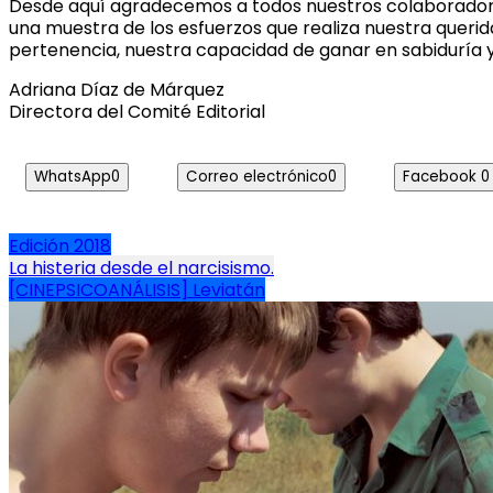
Desde aquí agradecemos a todos nuestros colaboradores 
una muestra de los esfuerzos que realiza nuestra querid
pertenencia, nuestra capacidad de ganar en sabiduría 
Adriana Díaz de Márquez
Directora del Comité Editorial
WhatsApp
0
Correo electrónico
0
Facebook
0
Edición 2018
Navegación
La histeria desde el narcisismo.
[CINEPSICOANÁLISIS] Leviatán
de
entradas