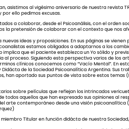
, asistimos al vigésimo aniversario de nuestra revista 
y por ello pedimos excusas.
ados a colaborar, desde el Psicoanálisis, con el orden so
la pretensión de colaborar con el contexto que nos afe
a a nuevas ideas y proposiciones. En sus páginas se vien
icoanalistas estamos obligados a adaptarnos a los cambio
o implica que el paciente establezca un Yo sólido y previsi
 al proceso. Siguiendo esta perspectiva varios de los ar
 términos clínicos conocemos como “Vacío Mental”. En es
Didácta de la Sociedad Psicoanalítica Argentina. Sus trab
, han aportado sus puntos de vista sobre estos temas (Dre
ios sobre películas que reflejan los intrincados vericu
odos aquellos que han expresado sus opiniones al respecto
l arte contemporáneo desde una visión psicoanalítica (Dr
árquez)
miembro Titular en función didácta de nuestra Sociedad, 