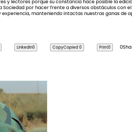
y lectores porque su constancia hace posible la edición
a Sociedad por hacer frente a diversos obstáculos con el ú
y experiencia, manteniendo intactas nuestras ganas de a
0
Sha
LinkedIn
0
Copy
Copied
0
Print
0