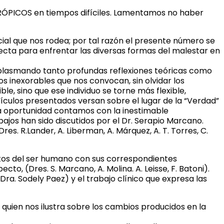
TRÓPICOS en tiempos difíciles. Lamentamos no haber
cial que nos rodea; por tal razón el presente número se
cta para enfrentar las diversas formas del malestar en
en plasmando tanto profundas reflexiones teóricas como
s inexorables que nos convocan, sin olvidar los
ble, sino que ese individuo se torne más flexible,
tículos presentados versan sobre el lugar de la “Verdad”
ta oportunidad contamos con la inestimable
ajos han sido discutidos por el Dr. Serapio Marcano.
s. R.Lander, A. Liberman, A. Márquez, A. T. Torres, C.
etos del ser humano con sus correspondientes
, (Dres. S. Marcano, A. Molina. A. Leisse, F. Batoni).
a. Sodely Paez) y el trabajo clínico que expresa las
quien nos ilustra sobre los cambios producidos en la