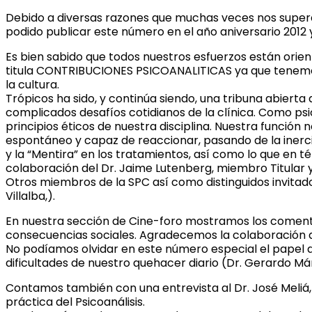
Debido a diversas razones que muchas veces nos superan
podido publicar este número en el año aniversario 2012 
Es bien sabido que todos nuestros esfuerzos están orient
titula CONTRIBUCIONES PSICOANALITICAS ya que tenemos 
la cultura.
Trópicos ha sido, y continúa siendo, una tribuna abiert
complicados desafíos cotidianos de la clínica. Como ps
principios éticos de nuestra disciplina. Nuestra función n
espontáneo y capaz de reaccionar, pasando de la inercia
y la “Mentira” en los tratamientos, así como lo que en
colaboración del Dr. Jaime Lutenberg, miembro Titular y 
Otros miembros de la SPC así como distinguidos invitados
Villalba,).
En nuestra sección de Cine-foro mostramos los comentar
consecuencias sociales. Agradecemos la colaboración de t
No podíamos olvidar en este número especial el papel de
dificultades de nuestro quehacer diario (Dr. Gerardo M
Contamos también con una entrevista al Dr. José Meliá, 
práctica del Psicoanálisis.