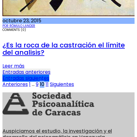
octubre 23, 2015
POR RÓMULO LANDER
COMMENTS (0)
¿Es la roca de la castración el límite
del analisis?
Leer más
Navegación
Entradas anteriores
Entradas siguientes
de
Paginación
Anteriores
1
…
9
10
11
Siguientes
entradas
de
entradas
Auspiciamos el estudio, la investigación y el