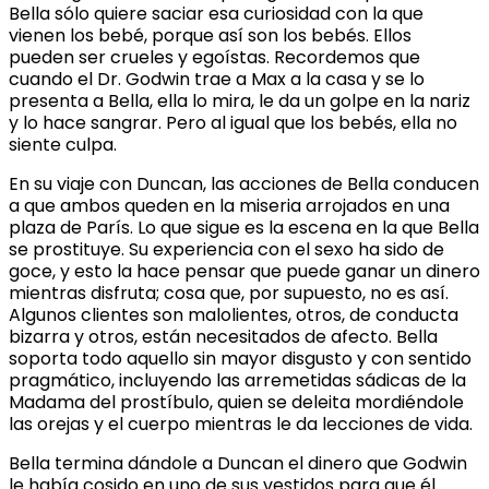
Bella sólo quiere saciar esa curiosidad con la que
vienen los bebé, porque así son los bebés. Ellos
pueden ser crueles y egoístas. Recordemos que
cuando el Dr. Godwin trae a Max a la casa y se lo
presenta a Bella, ella lo mira, le da un golpe en la nariz
y lo hace sangrar. Pero al igual que los bebés, ella no
siente culpa.
En su viaje con Duncan, las acciones de Bella conducen
a que ambos queden en la miseria arrojados en una
plaza de París. Lo que sigue es la escena en la que Bella
se prostituye. Su experiencia con el sexo ha sido de
goce, y esto la hace pensar que puede ganar un dinero
mientras disfruta; cosa que, por supuesto, no es así.
Algunos clientes son malolientes, otros, de conducta
bizarra y otros, están necesitados de afecto. Bella
soporta todo aquello sin mayor disgusto y con sentido
pragmático, incluyendo las arremetidas sádicas de la
Madama del prostíbulo, quien se deleita mordiéndole
las orejas y el cuerpo mientras le da lecciones de vida.
Bella termina dándole a Duncan el dinero que Godwin
le había cosido en uno de sus vestidos para que él