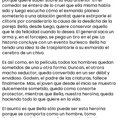
porque quiere saber sobre su vida anterior. En el
comedor se entera de lo cruel que ella misma había
sido y luego escucha cómo el exmarido planea
someterla a una ablación genital; quiere extirparle el
clítoris por considerarlo la causa de la desdicha de la
pareja. Bella, desde luego, quiere conservar aquello
que le da felicidad cuando lo desea. El general saca un
arma y, en el forcejeo, se pega un tiro en el pie. La
historia concluye con un evento burlesco. Bella ha
tenido una idea: la de trasplantarle a su exmarido el
cerebro de un chivo.
Es así como, en la película, todos los hombres quedan
sometidos de una u otra forma. Duncan, el otrora
macho seductor, queda convertido en un ser débil y
envidioso. Godwin, el padre de las criaturas, fallece
finalmente. Max, el joven que desde el inicio se muestra
dulcemente sometido, queda como consorte
protector, mientras que Bella, nuestra heroína, queda
haciendo todo lo que quiere en la vida.
El asunto es que Bella sólo puede ser esta heroína
porque se comporta como un hombre, toma