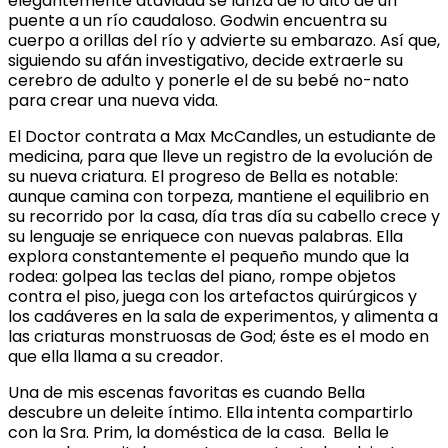
elegantemente ataviada se lanza de lo alto de un
puente a un río caudaloso. Godwin encuentra su
cuerpo a orillas del río y advierte su embarazo. Así que,
siguiendo su afán investigativo, decide extraerle su
cerebro de adulto y ponerle el de su bebé no-nato
para crear una nueva vida.
El Doctor contrata a Max McCandles, un estudiante de
medicina, para que lleve un registro de la evolución de
su nueva criatura. El progreso de Bella es notable:
aunque camina con torpeza, mantiene el equilibrio en
su recorrido por la casa, día tras día su cabello crece y
su lenguaje se enriquece con nuevas palabras. Ella
explora constantemente el pequeño mundo que la
rodea: golpea las teclas del piano, rompe objetos
contra el piso, juega con los artefactos quirúrgicos y
los cadáveres en la sala de experimentos, y alimenta a
las criaturas monstruosas de God; éste es el modo en
que ella llama a su creador.
Una de mis escenas favoritas es cuando Bella
descubre un deleite íntimo. Ella intenta compartirlo
con la Sra. Prim, la doméstica de la casa. Bella le