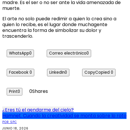
madre. Es el ser o no ser ante la vida amenazada de
muerte.
El arte no solo puede redimir a quien lo crea sino a
quien lo recibe, es el lugar donde muchagente
encuentra la forma de simbolizar su dolor y
trascenderlo.
WhatsApp
0
Correo electrónico
0
Facebook
0
LinkedIn
0
Copy
Copied
0
0
Shares
Print
0
Navegación
¿Eres tú el gendarme del cielo?
Hamnet. Cuando la creatividad se monta sobre lo roto
de
POR SPC
entradas
JUNIO 18, 2026