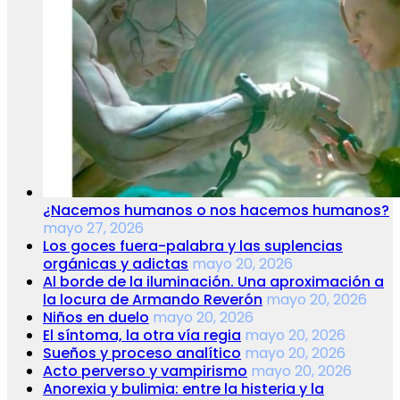
¿Nacemos humanos o nos hacemos humanos?
mayo 27, 2026
Los goces fuera-palabra y las suplencias
orgánicas y adictas
mayo 20, 2026
Al borde de la iluminación. Una aproximación a
la locura de Armando Reverón
mayo 20, 2026
Niños en duelo
mayo 20, 2026
El síntoma, la otra vía regia
mayo 20, 2026
Sueños y proceso analítico
mayo 20, 2026
Acto perverso y vampirismo
mayo 20, 2026
Anorexia y bulimia: entre la histeria y la