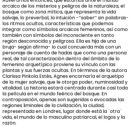
Advertimos entonces, que estamos ante el mundo
arcaico de los misterios y peligros de la naturaleza, el
bosque como zona mítica, que representa la vida
salvaje, lo preverbal, la intuición -‘‘saber’’ sin palabras-
los ritmos ocultos, características que podemos
integrar como símbolos arcaicos femeninos, así como
también con símbolos del inconsciente en tanto
región desconocida y peligrosa. Ella es hija de una
bruja- según afirma- lo cual concuerda más con un
personaje de cuento de hadas que como una persona
real, de tal caracterización dentro del ámbito de lo
femenino arquetípico proviene su vínculo con las
plantas y sus fuerzas ocultas. En términos de la autora
Clarissa Pinkola Estés, Agnes encarnaría el arquetipo
de la mujer salvaje, que le otorga poder, numinosidad y
vitalidad. La historia estará centrada durante casi toda
la película en el mundo feérico del bosque. En
contraposición, apenas son sugeridas o evocadas las
regiones liminales de la civilización, la ciudad,
representada en Londres, lugar donde está la ¨otra¨
vida, el mundo de lo masculino patriarcal, el logos y la
razón.