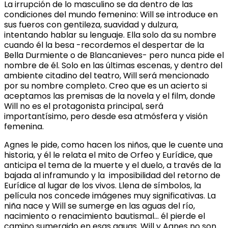
La irrupción de lo masculino se da dentro de las
condiciones del mundo femenino: Will se introduce en
sus fueros con gentileza, suavidad y dulzura,
intentando hablar su lenguaje. Ella solo da su nombre
cuando él la besa -recordemos el despertar de la
Bella Durmiente o de Blancanieves- pero nunca pide el
nombre de él. Solo en las últimas escenas, y dentro del
ambiente citadino del teatro, Will será mencionado
por su nombre completo. Creo que es un acierto si
aceptamos las premisas de la novela y el film, donde
Will no es el protagonista principal, será
importantísimo, pero desde esa atmósfera y visión
femenina.
Agnes le pide, como hacen los niños, que le cuente una
historia, y él le relata el mito de Orfeo y Eurídice, que
anticipa el tema de la muerte y el duelo, a través de la
bajada al inframundo y la imposibilidad del retorno de
Eurídice al lugar de los vivos. Llena de símbolos, la
película nos concede imágenes muy significativas. La
niña nace y Will se sumerge en las aguas del río,
nacimiento o renacimiento bautismal… él pierde el
camino sumergido en esas aguas. Will y Agnes no son